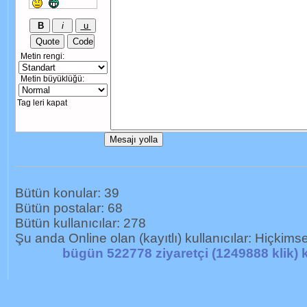
Metin rengi:
Metin büyüklüğü:
Tag leri kapat
Bütün konular: 39
Bütün postalar: 68
Bütün kullanıcılar: 278
Şu anda Online olan (kayıtlı) kullanıcılar: Hiçkims
bügün 522778 ziyaretçi (1249888 klik) k