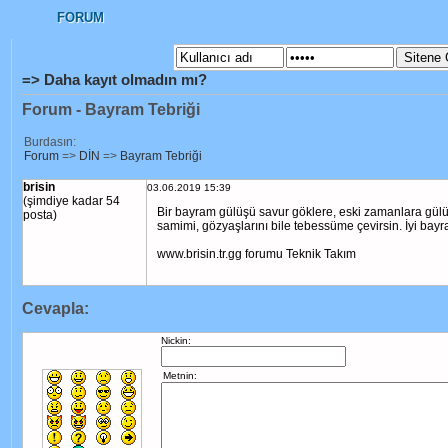
FORUM
=> Daha kayıt olmadın mı?
Forum - Bayram Tebriği
Burdasın:
Forum
=>
DİN
=>
Bayram Tebriği
brisin
03.06.2019 15:39
(şimdiye kadar 54
Bir bayram gülüşü savur göklere, eski zamanlara gülücü
posta)
samimi, gözyaşlarını bile tebessüme çevirsin. İyi bayr
www.brisin.tr.gg forumu Teknik Takım
Cevapla:
Nickin: