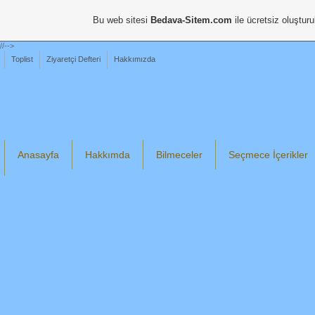
Bu web sitesi
Bedava-Sitem.com
ile ücretsiz oluşturu
//-->
Toplist
Ziyaretçi Defteri
Hakkımızda
Anasayfa
Hakkımda
Bilmeceler
Seçmece İçerikler
Din