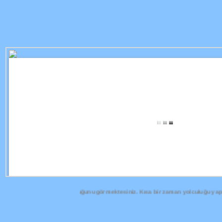
nden bu zamana olan yolculuğunu görmektesiniz. Kısa bir zaman yolculuğu yapıyo