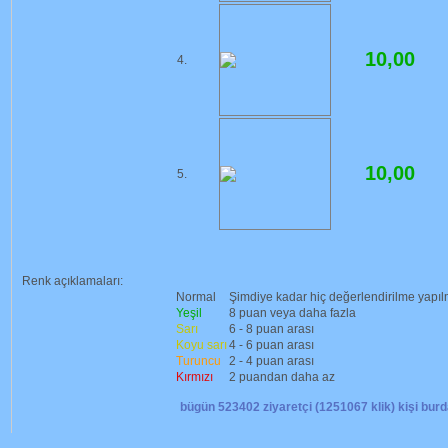
10,00
4.
10,00
5.
Renk açıklamaları:
Normal
Şimdiye kadar hiç değerlendirilme yapı
Yeşil
8 puan veya daha fazla
Sarı
6 - 8 puan arası
Koyu sarı
4 - 6 puan arası
Turuncu
2 - 4 puan arası
Kırmızı
2 puandan daha az
bügün 523402 ziyaretçi (1251067 klik) kişi burd