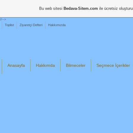
Bu web sitesi
Bedava-Sitem.com
ile ücretsiz oluşturu
//-->
Toplist
Ziyaretçi Defteri
Hakkımızda
Anasayfa
Hakkımda
Bilmeceler
Seçmece İçerikler
Din