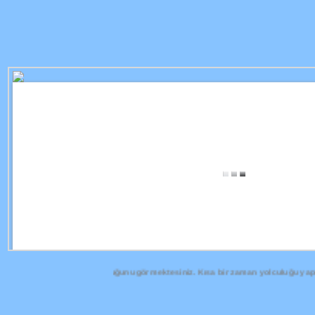
ünden bu zamana olan yolculuğunu görmektesiniz. Kısa bir zaman yolculuğu yapıy