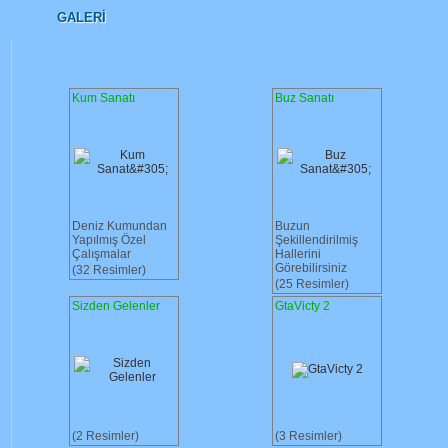
GALERI
Kum Sanatı
Buz Sanatı
Deniz Kumundan
Buzun
Yapılmış Özel
Şekillendirilmiş
Çalışmalar
Hallerini
Görebilirsiniz
(32 Resimler)
(25 Resimler)
Sizden Gelenler
GtaVicty 2
(2 Resimler)
(3 Resimler)