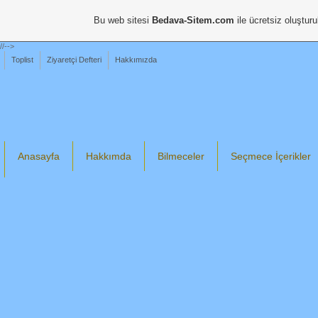
Bu web sitesi
Bedava-Sitem.com
ile ücretsiz oluşturu
//-->
Toplist
Ziyaretçi Defteri
Hakkımızda
Anasayfa
Hakkımda
Bilmeceler
Seçmece İçerikler
Din