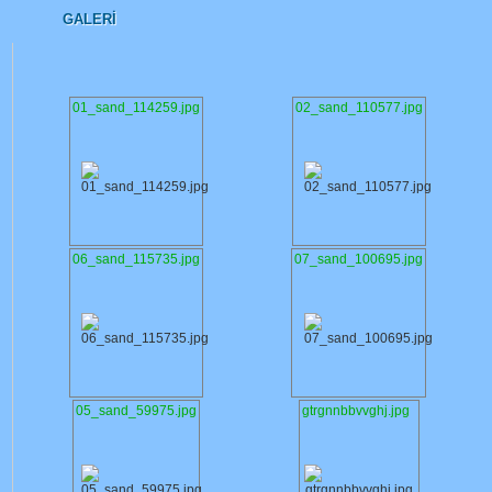
GALERI
01_sand_114259.jpg
02_sand_110577.jpg
06_sand_115735.jpg
07_sand_100695.jpg
05_sand_59975.jpg
gtrgnnbbvvghj.jpg