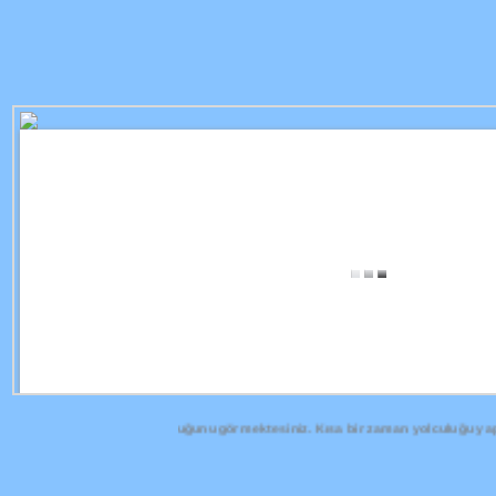
nden bu zamana olan yolculuğunu görmektesiniz. Kısa bir zaman yolculuğu yapıyo