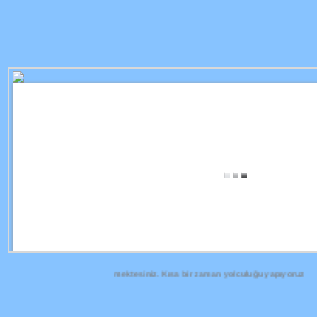
amana olan yolculuğunu görmektesiniz. Kısa bir zaman yolculuğu yapıyoruz