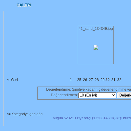
GALERI
41_sand_134349.jpg
<- Geri
1
...
25
26
27
28
29
30
31
32
Değerlendirme: Şimdiye kadar hiç değerlendirilme y
Değerlendirmen:
<= Kategoriye geri dön
bügün 523213 ziyaretçi (1250814 klik) kişi burd