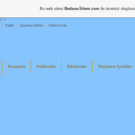
Bu web sitesi
Bedava-Sitem.com
ile ücretsiz oluşturu
//-->
Toplist
Ziyaretçi Defteri
Hakkımızda
Anasayfa
Hakkımda
Bilmeceler
Seçmece İçerikler
Din