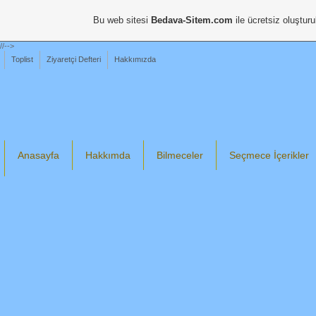
Bu web sitesi
Bedava-Sitem.com
ile ücretsiz oluşturu
//-->
Toplist
Ziyaretçi Defteri
Hakkımızda
Anasayfa
Hakkımda
Bilmeceler
Seçmece İçerikler
Din