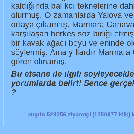
kaldığında balıkçı teknelerine dahi
olurmuş. O zamanlarda Yalova ve
ortaya çıkarmış. Marmara Canavar
karşılaşan herkes söz birliği etmi
bir kavak ağacı boyu ve eninde o
söylermiş. Ama yıllardır Marmara 
gören olmamış.
Bu efsane ile ilgili söyleyecekl
yorumlarda belirt! Sence gerçe
?
bügün 523256 ziyaretçi (1250877 klik) k