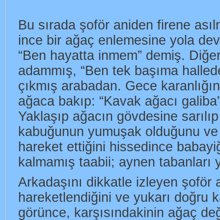
Bu sırada şoför aniden firene ası
ince bir ağaç enlemesine yola devr
“Ben hayatta inmem” demiş. Diğeri
adammış, “Ben tek başıma hallede
çıkmış arabadan. Gece karanlığı
ağaca bakıp: “Kavak ağacı galiba
Yaklaşıp ağacın gövdesine sarılıp
kabuğunun yumuşak olduğunu ve k
hareket ettiğini hissedince babayiği
kalmamış taabii; aynen tabanları 
Arkadaşını dikkatle izleyen şoför 
hareketlendiğini ve yukarı doğru k
görünce, karşısındakinin ağaç değ