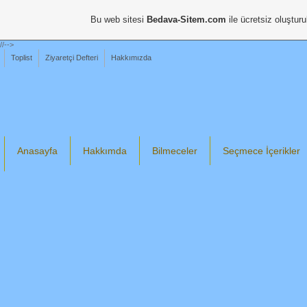
Bu web sitesi
Bedava-Sitem.com
ile ücretsiz oluşturu
//-->
Toplist
Ziyaretçi Defteri
Hakkımızda
Anasayfa
Hakkımda
Bilmeceler
Seçmece İçerikler
Din