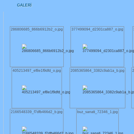
GALERI
286806685_866b6912b2_o.jpg
377499094_d2301ca887_o.jpg
405213497_ef8e1f9dfd_o.jpg
2085365864_3382c9ab1a_b.jpg
2166548339_f7dfb466d2_b.jpg
buz_sanati_72346_1.jpg