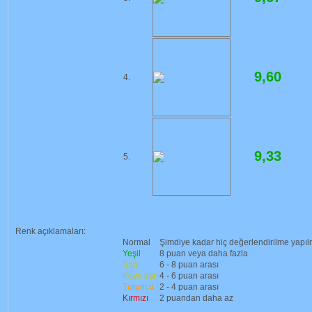
9,60
4.
9,33
5.
Renk açıklamaları:
Normal
Şimdiye kadar hiç değerlendirilme yapı
Yeşil
8 puan veya daha fazla
Sarı
6 - 8 puan arası
Koyu sarı
4 - 6 puan arası
Turuncu
2 - 4 puan arası
Kırmızı
2 puandan daha az