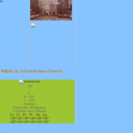
TANBUL'da 5 Günlük Hava Tahmini
+
32
°
C
H:
+
32°
L:
+
23°
İstanbul
Perşembe, 06 Ağustos
7 Günlük Hava Tahmini
Cu
Ct
Pz
Pt
Sa
Ça
+
34°
+
31°
+
30°
+
30°
+
29°
+
30°
+
25°
+
24°
+
24°
+
24°
+
23°
+
23°