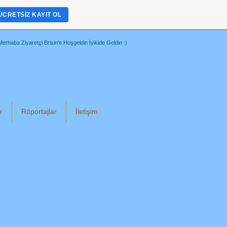
+
ÜCRETSIZ KAYIT OL
Merhaba Ziyaretçi Brisin'e Hoşgeldin İyikide Geldin :)
r
Röportajlar
İletişim