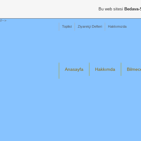
Bu web sitesi
Bedava-
//-->
Toplist
Ziyaretçi Defteri
Hakkımızda
Anasayfa
Hakkımda
Bilmec
Din