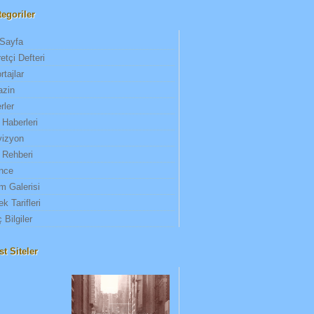
tegoriler
Sayfa
etçi Defteri
rtajlar
zin
rler
 Haberleri
vizyon
 Rehberi
nce
m Galerisi
k Tarifleri
ç Bilgiler
t Siteler