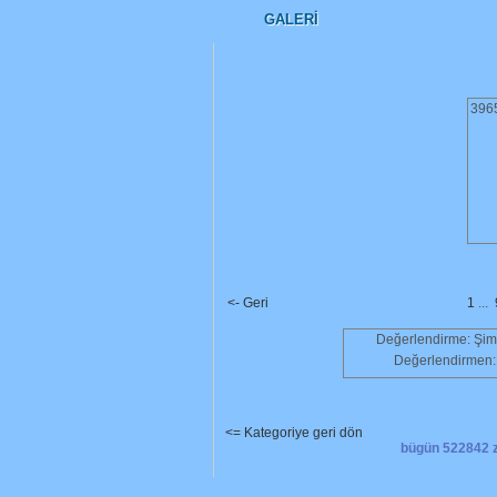
GALERI
396
<- Geri
1
...
Değerlendirme: Şim
Değerlendirmen:
<= Kategoriye geri dön
bügün 522842 zi