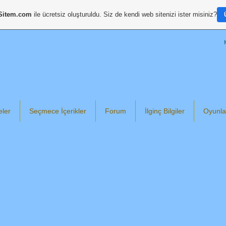
Sitem.com
ile ücretsiz oluşturuldu. Siz de kendi web sitenizi ister misiniz?
eler
Seçmece İçerikler
Forum
İlginç Bilgiler
Oyunla