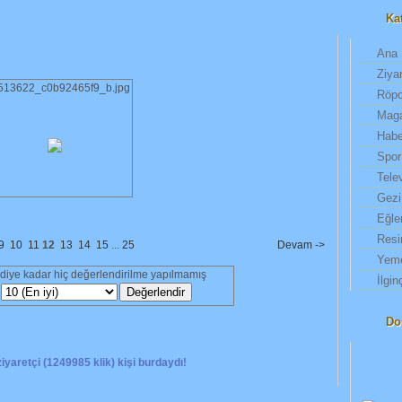
Ka
Ana 
Ziyar
513622_c0b92465f9_b.jpg
Röpo
Maga
Habe
Spor
Tele
Gezi
Eğle
Resi
9
10
11
12
13
14
15
...
25
Devam ->
Yeme
diye kadar hiç değerlendirilme yapılmamış
İlgin
Dos
yaretçi (1249985 klik) kişi burdaydı!