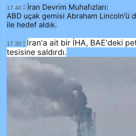
:
İran Devrim Muhafızları:
17.40
ABD uçak gemisi Abraham Lincoln'ü dö
ile hedef aldık.
İran'a ait bir İHA, BAE'deki pe
:
17.30
tesisine saldırdı.