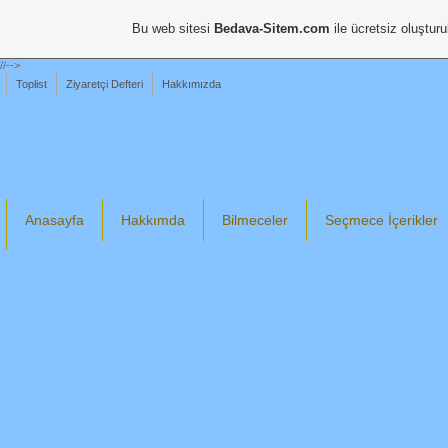
Bu web sitesi
Bedava-Sitem.com
ile ücretsiz oluşturu
//-->
Toplist
Ziyaretçi Defteri
Hakkımızda
Anasayfa
Hakkımda
Bilmeceler
Seçmece İçerikler
Din