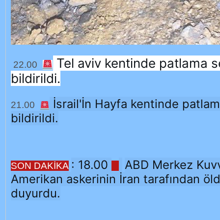
Tel aviv kentinde patlama se
22.00
bildirildi.
İsrail'İn Hayfa kentinde patlam
21.00
bildirildi.
: 18.00
ABD Merkez Kuvve
SON DAKİKA
Amerikan askerinin İran tarafından ö
duyurdu.