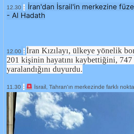
İran'dan İsrail'in merkezine füzele
12.30
:
- Al Hadath
İran Kızılayı, ülkeye yönelik 
12.00
:
201 kişinin hayatını kaybettiğini, 747
yaralandığını duyurdu.
11.30
:
İsrail, Tahran'ın merkezinde farklı nokta