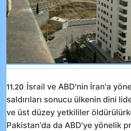
İsrail ve ABD'nin İran'a yöne
11.20
:
saldırıları sonucu ülkenin dini l
ve üst düzey yetkililer öldürülürk
Pakistan'da da ABD'ye yönelik pr