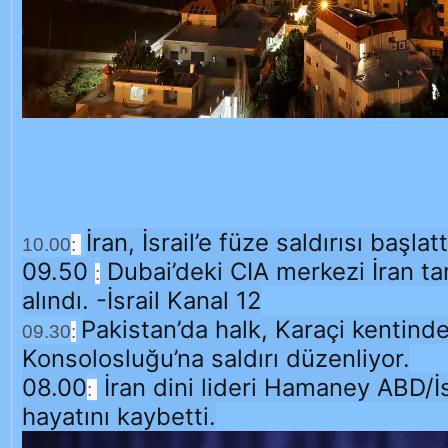
İran, İsrail’e füze saldırısı başlatt
10.00
:
09.50
Dubai’deki CIA merkezi İran t
:
alındı. -İsrail Kanal 12
Pakistan’da halk, Karaçi kentind
09.30
:
Konsolosluğu’na saldırı düzenliyor.
08.00
İran dini lideri Hamaney ABD/İs
:
hayatını kaybetti.