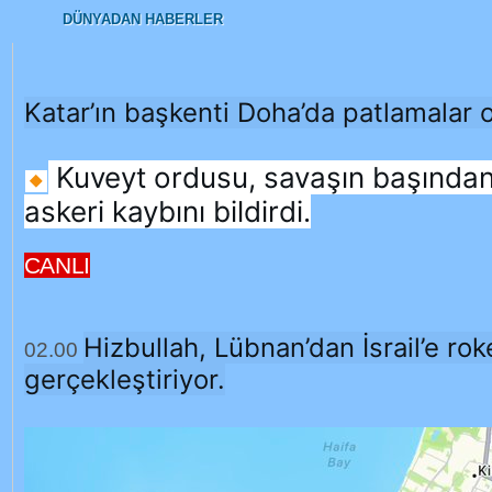
DÜNYADAN HABERLER
Katar’ın başkenti Doha’da patlamalar ol
Kuveyt ordusu, savaşın başından
askeri kaybını bildirdi.
CANLI
Hizbullah, Lübnan’dan İsrail’e roke
02.00
gerçekleştiriyor.